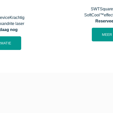
SWT
Square
SoftCool™
effe
evice
Krachtig
Reservee
xandrite laser
ndaag nog
MEER 
RMATIE