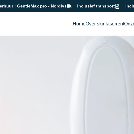
erhuur : GentleMax pro - Nordlys
Inclusief transport
Incl
Home
Over skinlaserrent
Onz