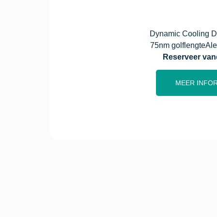
Dynamic Cooling D
75nm golflengte
Ale
Reserveer va
MEER INFO