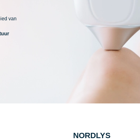
bied van
tuur
NORDLYS